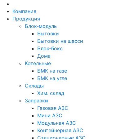
Skip
to
Компания
content
Продукция
Блок-модуль
Бытовки
Бытовки на шасси
Блок-бокс
Дома
Котельные
БМК на газе
БМК на угле
Склады
Хим. склад
Заправки
Газовая АЗС
Мини АЗС
Модульная АЗС
Контейнерная АЗС
Стационарные АЗС