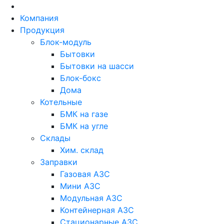
Skip
to
Компания
content
Продукция
Блок-модуль
Бытовки
Бытовки на шасси
Блок-бокс
Дома
Котельные
БМК на газе
БМК на угле
Склады
Хим. склад
Заправки
Газовая АЗС
Мини АЗС
Модульная АЗС
Контейнерная АЗС
Стационарные АЗС