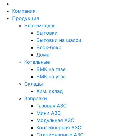
Skip
to
Компания
content
Продукция
Блок-модуль
Бытовки
Бытовки на шасси
Блок-бокс
Дома
Котельные
БМК на газе
БМК на угле
Склады
Хим. склад
Заправки
Газовая АЗС
Мини АЗС
Модульная АЗС
Контейнерная АЗС
Стационарные АЗС