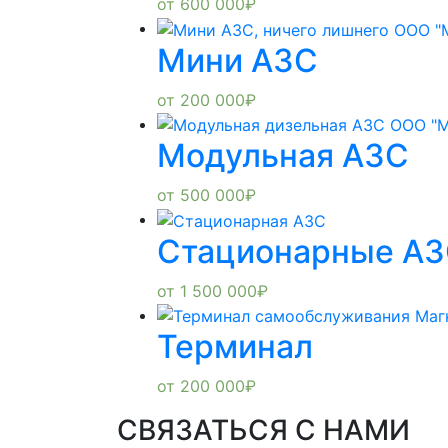
от
600 000
₽
Мини АЗС
от
200 000
₽
Модульная АЗС
от
500 000
₽
Стационарные А
от
1 500 000
₽
Терминал
от
200 000
₽
СВЯЗАТЬСЯ С НАМИ