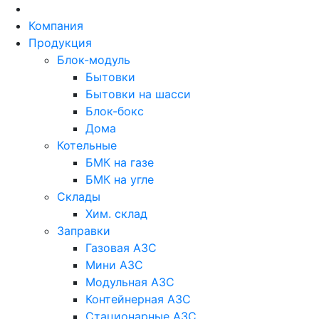
Skip
to
Компания
content
Продукция
Блок-модуль
Бытовки
Бытовки на шасси
Блок-бокс
Дома
Котельные
БМК на газе
БМК на угле
Склады
Хим. склад
Заправки
Газовая АЗС
Мини АЗС
Модульная АЗС
Контейнерная АЗС
Стационарные АЗС